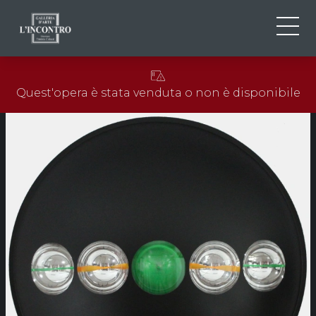
CHI SIAMO
IT
Quest'opera è stata venduta o non è disponibile
EN
NEWS ED EVENTI
FR
ARTISTI E OPERE
MOSTRE
CONTATTI