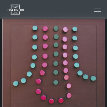
CHI SIAMO
IT
EN
NEWS ED EVENTI
FR
ARTISTI E OPERE
MOSTRE
CONTATTI