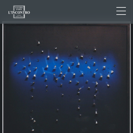
CHI SIAMO
IT
EN
NEWS ED EVENTI
FR
ARTISTI E OPERE
MOSTRE
CONTATTI