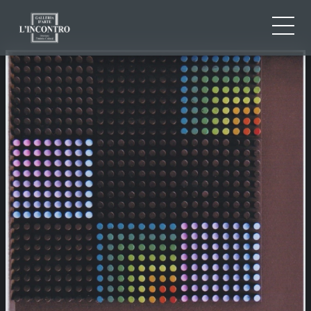
CHI SIAMO
IT
EN
NEWS ED EVENTI
FR
ARTISTI E OPERE
MOSTRE
CONTATTI