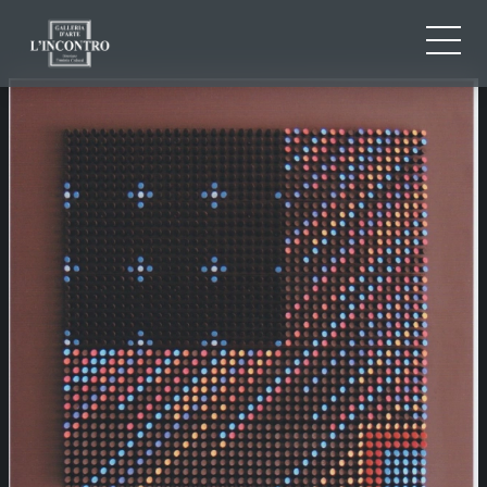
CHI SIAMO
IT
EN
NEWS ED EVENTI
FR
ARTISTI E OPERE
MOSTRE
CONTATTI