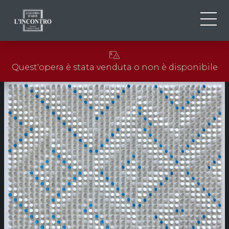
CHI SIAMO
IT
Quest'opera è stata venduta o non è disponibile
EN
NEWS ED EVENTI
FR
ARTISTI E OPERE
MOSTRE
CONTATTI