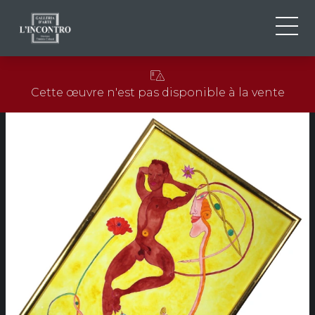
QUI SOMMES-NOU
IT
Cette œuvre n'est pas disponible à la vente
EN
NEWS ED EVENTS
FR
ARTISTES ET ŒUVRES
EXPOSITIONS
CONTACTS