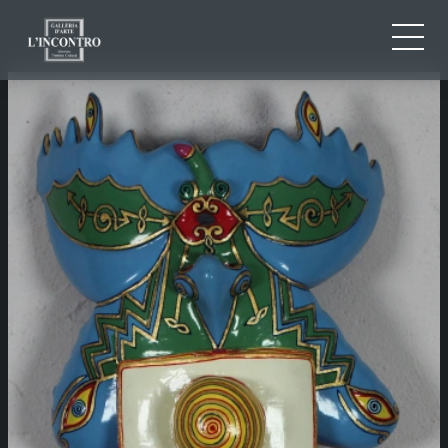
QUI SOMMES-NOU
IT
EN
NEWS ED EVENTS
FR
ARTISTES ET ŒUVRES
EXPOSITIONS
CONTACTS