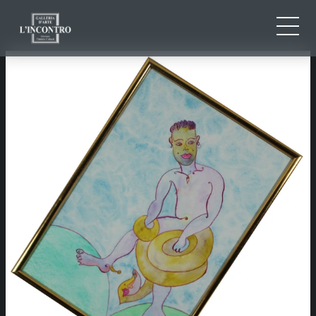
QUI SOMMES-NOU
IT
EN
NEWS ED EVENTS
FR
ARTISTES ET ŒUVRES
EXPOSITIONS
CONTACTS