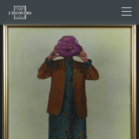
QUI SOMMES-NOU
IT
EN
NEWS ED EVENTS
FR
ARTISTES ET ŒUVRES
EXPOSITIONS
CONTACTS