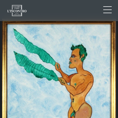
QUI SOMMES-NOU
IT
EN
NEWS ED EVENTS
FR
ARTISTES ET ŒUVRES
EXPOSITIONS
CONTACTS