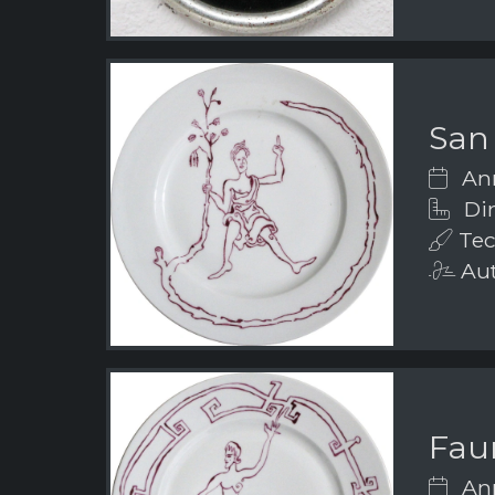
San
Ann
Dim
Tec
Aut
Fau
Ann