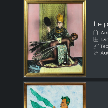
Le 
Ann
Dim
Tec
Aut