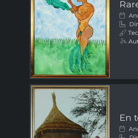
Rar
Ann
Dim
Tec
Aut
En t
Ann
Dim