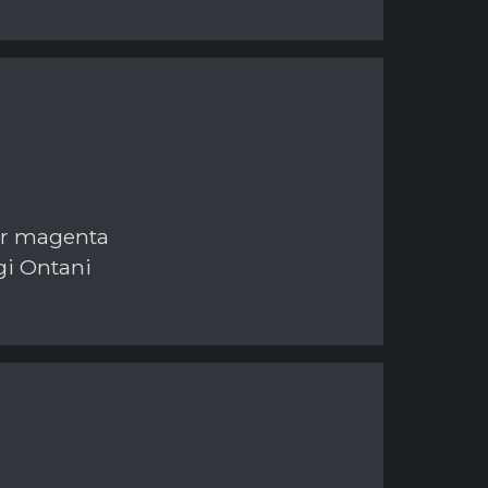
ur magenta
gi Ontani