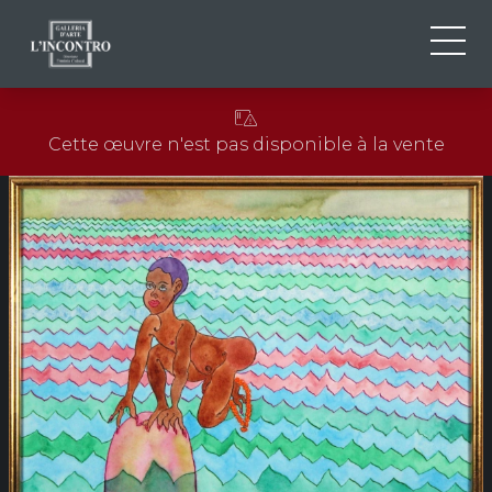
QUI SOMMES-NOU
IT
Cette œuvre n'est pas disponible à la vente
EN
NEWS ED EVENTS
FR
ARTISTES ET ŒUVRES
EXPOSITIONS
CONTACTS