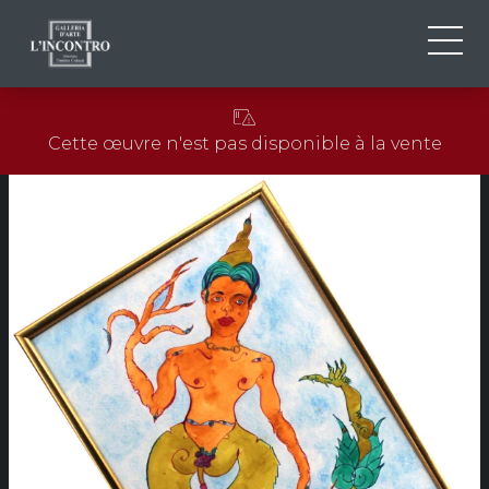
QUI SOMMES-NOU
IT
Cette œuvre n'est pas disponible à la vente
EN
NEWS ED EVENTS
FR
ARTISTES ET ŒUVRES
EXPOSITIONS
CONTACTS