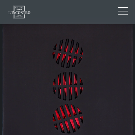
CHI SIAMO
IT
EN
NEWS ED EVENTI
FR
ARTISTI E OPERE
MOSTRE
CONTATTI