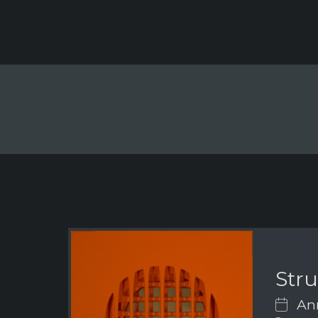
Stru
Ann