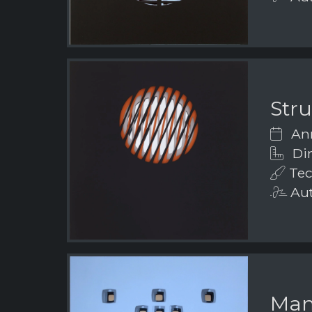
Stru
Ann
Di
Tecn
Aut
Man