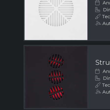
Ann
Di
Tecn
Aut
Stru
Ann
Dim
Tecn
Aut