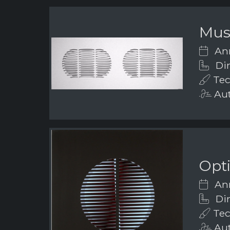
Mus
Ann
Dim
Tecn
Aut
Opti
Ann
Di
Tecn
Aut