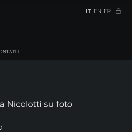
IT
EN
FR
ONTATTI
 Nicolotti su foto
0