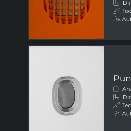
Dim
Tecn
Aut
Punt
Ann
Dim
Tecn
Aut