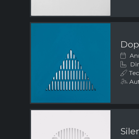
Dopp
Ann
Di
Tecn
Aut
Sile