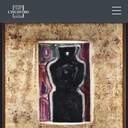
CHI SIAMO
IT
EN
NEWS ED EVENTI
FR
ARTISTI E OPERE
MOSTRE
CONTATTI