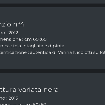
nzio n°4
o : 2012
mensione : cm 60x60
ica : tela intagliata e dipinta
enticazione : autentica di Vanna Nicolotti su fo
ttura variata nera
o : 2013
ensione : cm 50x50