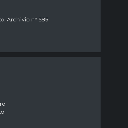
to. Archivio n° 595
re
to