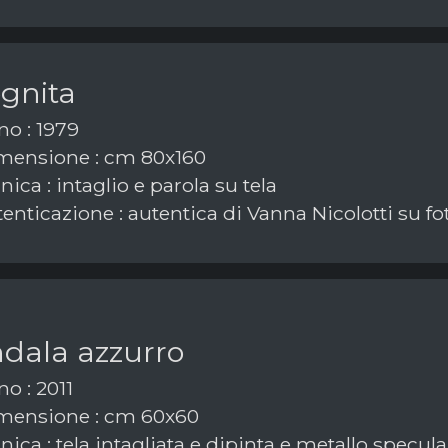
ognita
o : 1979
ensione : cm 80x160
ica : intaglio e parola su tela
enticazione : autentica di Vanna Nicolotti su fo
dala azzurro
o : 2011
mensione : cm 60x60
ica : tela intagliata e dipinta e metallo specula