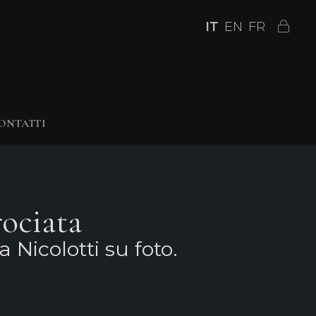
IT
EN
FR
ONTATTI
rociata
 Nicolotti su foto.