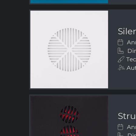
Sile
Ann
Di
Tecn
Aut
Stru
Ann
Dim