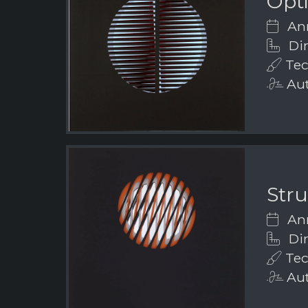
Opti
Ann
Di
Tecn
Aut
Stru
Ann
Di
Tecn
Aut