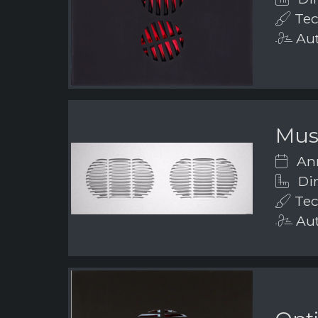
Tecn
Aut
Mus
Ann
Dim
Tecn
Aut