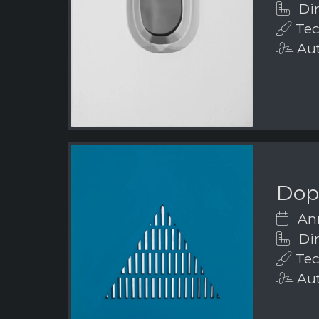
Dim
Tecn
Aut
Dopp
Ann
Di
Tecn
Aut