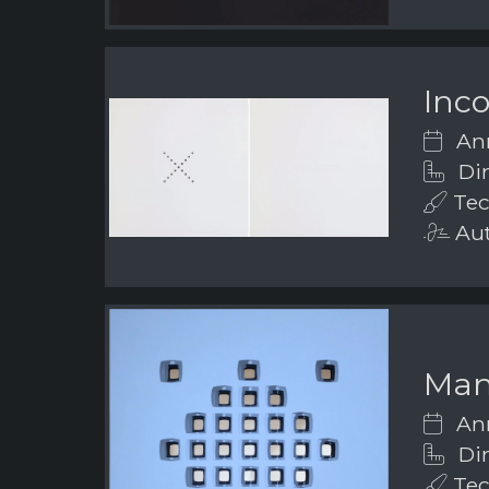
Inc
Ann
Dim
Tecn
Aut
Man
Ann
Di
Tecn