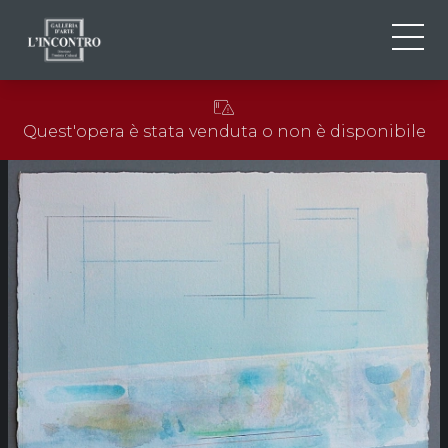
CHI SIAMO
IT
Quest'opera è stata venduta o non è disponibile
EN
NEWS ED EVENTI
FR
ARTISTI E OPERE
MOSTRE
CONTATTI