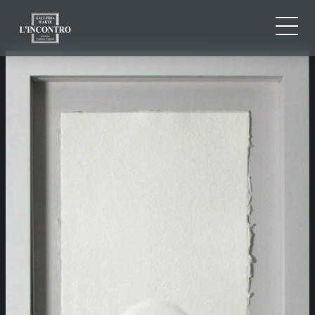
QUI SOMMES-NOU
IT
EN
NEWS ED EVENTS
FR
ARTISTES ET ŒUVRES
EXPOSITIONS
CONTACTS