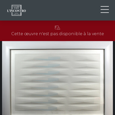
QUI SOMMES-NOU
IT
Cette œuvre n'est pas disponible à la vente
EN
NEWS ED EVENTS
FR
ARTISTES ET ŒUVRES
EXPOSITIONS
CONTACTS