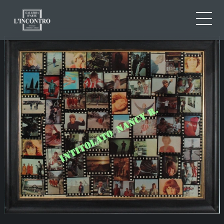
QUI SOMMES-NOU
IT
EN
NEWS ED EVENTS
FR
ARTISTES ET ŒUVRES
EXPOSITIONS
CONTACTS