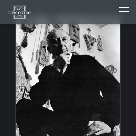
ABOUT US
IT
EN
NEWS AND EVENTS
FR
ARTISTS AND WORKS
EXHIBITIONS
CONTACTS