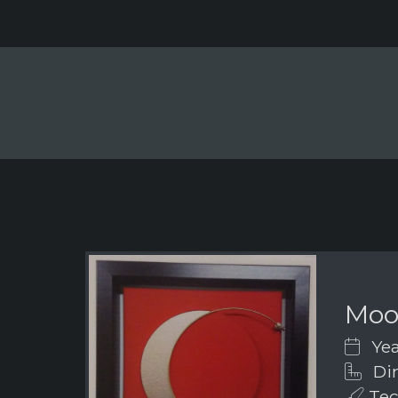
Mo
Yea
Dim
Tech