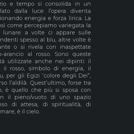
zio e tempo si consolida in un
ato dalla luce: l’opera diventa
ionando energia e forza lirica. La
, così come percepiamo variegata la
e lunare: a volte ci appare sulle
endenti spesso al blu, altre volte è
nte o si rivela con inaspettate
o-arancio al rosso. Sono queste
à utilizzate anche nei dipinti: il
 il rosso, simbolo di energia, il
u, per gli Egizi “colore degli Dei”,
o l’aldilà. Quest’ultimo, forse tra
so, è quello che più si sposa con
n il pieno/vuoto di uno spazio
o di attesa, di spiritualità, di
mare, è il cielo.