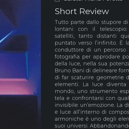
Short Review
Tutto parte dallo stupore 
lontani con il telescopio: 
satelliti, tanto distanti 
puntato verso l’infinito. È l
conduttore di un percorso c
fotografia per approdare poi
della luce, nella sua potenz
Bruno Bani di delineare form
di far scaturire geometrie d
elementi. La luce diventa 
mondo, uno strumento espres
tela e confrontarsi con qual
invisibile: un’emozione. La d
e luce all’interno di compos
armoniche è uno degli elem
suoi universi. Abbandonando 