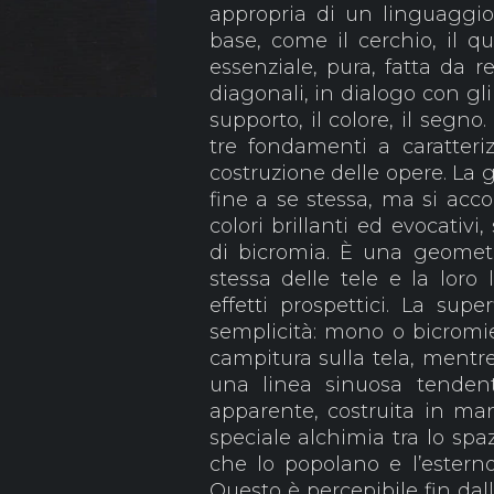
appropria di un linguaggio 
base, come il cerchio, il q
essenziale, pura, fatta da r
diagonali, in dialogo con gli
supporto, il colore, il segno
tre fondamenti a caratteriz
costruzione delle opere. La
fine a se stessa, ma si ac
colori brillanti ed evocativi
di bicromia. È una geometri
stessa delle tele e la loro 
effetti prospettici. La sup
semplicità: mono o bicromie 
campitura sulla tela, mentre
una linea sinuosa tendente
apparente, costruita in man
speciale alchimia tra lo spaz
che lo popolano e l’esterno,
Questo è percepibile fin dal