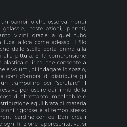
di un bambino che osserva mondi
galassie, costellazioni, pianeti,
quanto vicini grazie a quel tubo
a luce, allora come adesso, il filo
he dalle stelle porta prima alla
 alla pittura. E’ la comprensione
a plastica e lirica, che consente a
e e volumi, di indagare lo spazio,
a coni d’ombra, di distribuire gli
un trampolino per “scrutare” il
sivo per uscire dai limiti della
cosa di altrettanto impalpabile e
istribuzione equilibrata di materia
izioni rigorose e al tempo stesso
enti cardine con cui Bani crea i
ogni finzione rappresentativa, si