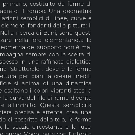
primario, costituito da forme di
uadrato, il rombo. Una geometria
elazioni semplici di linee, curve e
 elementi fondanti della pittura: il
. Nella ricerca di Bani, sono questi
zare nella loro elementarietà la
 geometria del supporto non è mai
compagna sempre con la scelta di
, spesso in una raffinata dialettica
a “strutturale”, dove è la forma
lettura per piani a creare inediti
erficie si anima di una dinamica
esaltano i colori vibranti stesi a
 la curva del filo di rame diventa
 all’infinito. Questa semplicità
iera precisa e attenta, crea una
io circoscritto della tela, le forme
 lo spazio circostante e la luce.
le prime Moon, nate con l’intento