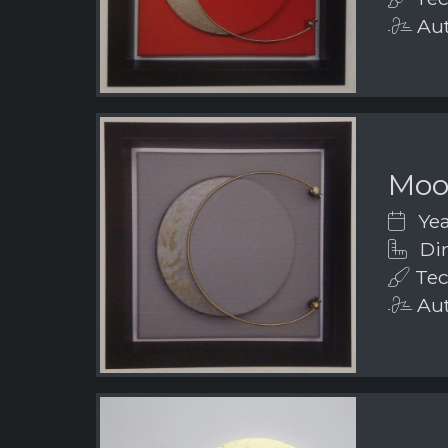
Aut
Mo
Yea
Dim
Tech
Aut