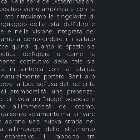
tica. Nella serie de Disseminazioni
ositivo viene amplificato con la
n lato ritroviamo la singolarità di
uaggio dell’artista, dall’altro è
le e nella visione integrata dei
ciamo a comprendere il risultato
isce quindi quanto lo spazio sia
etica dell’opera e come la
ento costitutivo della tela sia
a in sintonia con la totalità.
 naturalmente portato Bani allo
 dove la luce soffusa del led ci fa
di atemporalità, una presenza-
o, ci rivela un “luogo” sospeso e
ama all’immensità del cosmo,
ga senza veramente mai arrivare
re aprono una nuova strada nel
ata all’impiego dello strumento
spressivo. Il rapporto tra