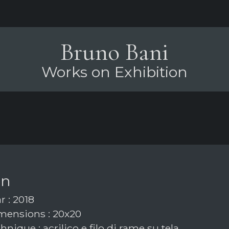
Bruno Bani
Works on Exhibition
on
r : 2018
ensions : 20x20
nique : acrilico e filo di rame su tela