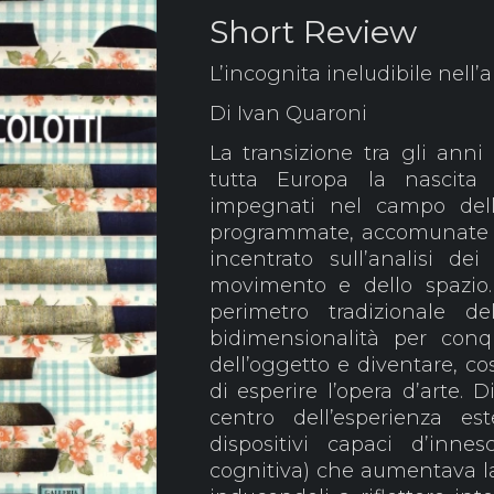
Short Review
L’incognita ineludibile nell’a
Di Ivan Quaroni
La transizione tra gli anni Cinquanta e Sessanta segna in tutta Europa la nascita di gruppi artistici variamente impegnati nel campo delle ricerche ottiche, cinetiche e programmate, accomunate dall’uso di un linguaggio nuovo, incentrato sull’analisi dei meccanismi di percezione del movimento e dello spazio. Un linguaggio che usciva dal perimetro tradizionale della pittura e abbandonava la bidimensionalità per conquistare la dimensione concreta dell’oggetto e diventare, così, il tramite per un diverso modo di esperire l’opera d’arte. Di colpo, l’osservatore era posto al centro dell’esperienza estetica e le opere diventavano dispositivi capaci d’innescare una risposta sensibile (e cognitiva) che aumentava la consapevolezza degli spettatori, inducendoli a riflettere intorno ai meccanismi della visione. La riduzione al grado zero dell’immagine e l’estromissione di ogni elemento soggettivo accomunavano i linguaggi dei diversi artisti, annullando, in qualche modo, le differenze dovute alla cultura del paese d’origine. Per la prima volta, i linguaggi di artisti italiani, francesi, tedeschi, jugoslavi, russi convergevano nella definizione di una grammatica comune, favorita anche dal clima di frequenti scambi e confronti stringenti. Le premesse di tale rivoluzione, però, erano già contenute nel Manifesto Blanco di Lucio Fontana (1946), il quale affermava che “oggi la conoscenza sperimentale sostituisce la conoscenza immaginativa”. Un’intuizione, questa, che sarà praticata prima dal Gruppo Zero di Dusseldorf (1957), poi dalle altre formazioni europee: dal manipolo milanese che formava la redazione di Azimuth (1959) al Gruppo N di Padova (1960), dal Groupe de Recherche d’Art Visuelle di Parigi (1960) all’esperienza jugoslava di Nove Tendencije (1961) e a quella russa di Dvizenie a Mosca (1962). Oltre un decennio prima, le idee di Lucio Fontana e degli Spazialisti avevano gettato le fondamenta delle ricerche future, individuando simultaneamente nello spazio, nella luce e nel movimento un nuovo, fecondissimo terreno d’indagine artistica che faceva passare in secondo piano le vecchie pratiche della pittura da cavalletto. A Milano, dove Fontana risiede stabilmente dal 1947, si compie la formazione artistica di Vanna Nicolotti, prima sotto la vigile egida di due insegnanti d’eccezione, Achille Funi e Mauro Reggiani, entrambi docenti all’Accademia di Brera, poi a contatto con il clima artistico meneghino, dominato dallo Spazialismo. Ai suoi esordi, nei primi anni Sessanta, Vanna Nicolotti comincia a muoversi nell’alveo della lezione spazialista di Fontana. In particolare, dopo la prima personale del 1963 da Vismara Arte a Milano, introduce i tagli nelle sue tele, facendoli convivere con la sottostante materia pittorica, che in seguito depurerà d’ogni riferimento figurativo. L’artista lavora su due piani sovrapposti e distanziati, quello sottostante, caratterizzato dall’intervento pittorico, e quello superiore in cui, attraverso il taglio, disegna griglie e reticoli geometrici che catturano la luce. È evidente che il suo relegare letteralmente in secondo piano la pittura segna l’inizio di un processo di riduzione, lo stesso che aveva portato Castellani, Bonalumi e Scheggi a una pittura-oggetto monocroma. E, infatti, “pitture-oggetto”, per usare una definizione di Gillo Dorfles, sono in qualche modo, anche le tele di Nicolotti, sebbene ancora vincolate alla dimensione cromatica della pittura. Gli intagli a ventaglio di Visione (1964), ad esempio, si aprono su un dipinto di gusto quasi novecentista. In particolare, nell’angolo in alto a destra, il varco aperto dalla tela asportata ricalca (e duplica) la sagoma di un classicheggiante torso mutilo. Due figure femminili acefale dipinte compaiono anche nell’opera sintomaticamente intitolata Personaggi (1964). Eppure, già nel 1965, dalle opere di Vanna Nicolotti scompare ogni traccia di figurazione. La pittura prende, infatti, una più decisa direzione astratta, come per effetto di un lento processo di sintesi. I fondi dipinti sotto le tele e le cerate intagliate assumono via via le sembianze di diagrammi aniconici di sapore tardo-futurista, mentre le griglie traforate in superficie raggiungono una complessità inedita, che sovente richiama i motivi ornamentali del ricamo (Scoperta, 1965) o della tessitura (Louisiana e Cavallo di fiori, entrambe del 1965). Ad accorgersi per primo dell’incedere esornativo delle opere di quel periodo è Kenneth Coutts-Smith, artista, critico e storico dell’arte inglese che, in occasione della personale dell’artista alla Woodstock Gallery di Londra, vi sco