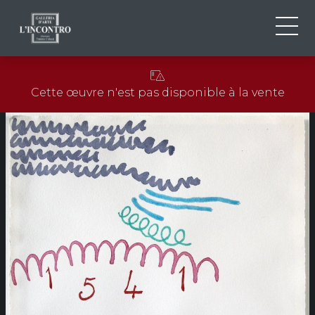
QUI SOMMES-NOU
IT
Cette œuvre n'est pas disponible à la vente
EN
NEWS ED EVENTS
FR
ARTISTES ET ŒUVRES
EXPOSITIONS
CONTACTS