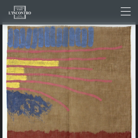
QUI SOMMES-NOU
IT
EN
NEWS ED EVENTS
FR
ARTISTES ET ŒUVRES
EXPOSITIONS
CONTACTS