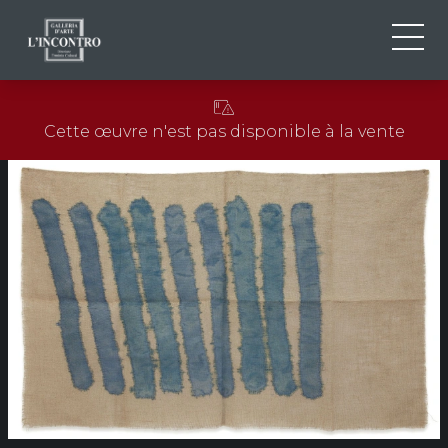
QUI SOMMES-NOU
IT
Cette œuvre n'est pas disponible à la vente
EN
NEWS ED EVENTS
FR
ARTISTES ET ŒUVRES
EXPOSITIONS
CONTACTS