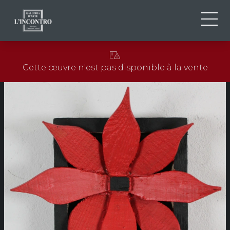
QUI SOMMES-NOU
IT
Cette œuvre n'est pas disponible à la vente
EN
NEWS ED EVENTS
FR
ARTISTES ET ŒUVRES
EXPOSITIONS
CONTACTS