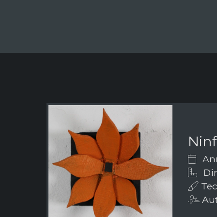
Nin
Ann
Dim
Tec
Aut