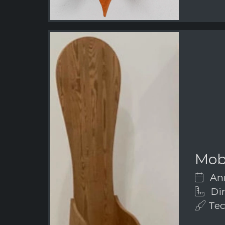
Mobi
Ann
Dim
Tec