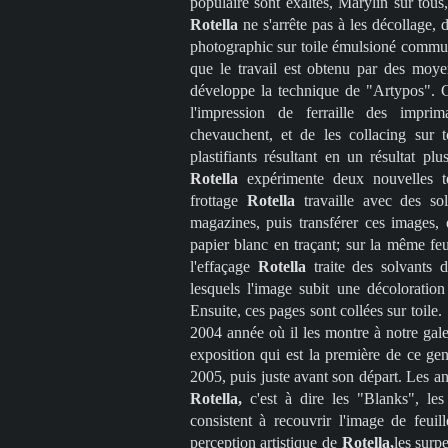
populaire sont exaltés, Marylin sur tous,
Rotella
ne s'arrête pas à les décollage, d
photographic sur toile émulsioné commun
que le travail est obtenu par des mo
développe la technique de "Artypos". C
l'impression de ferraille des impr
chevauchent, et de les collacing sur to
plastifiants résultant en un résultat p
Rotella
expérimente deux nouvelles te
frottage
Rotella
travaille avec des sol
magazines, puis transférer ces images, 
papier blanc en traçant; sur la même fe
l'effaçage
Rotella
traite des solvants 
lesquels l'image subit une décoloration 
Ensuite, ces pages sont collées sur toile
2004 année où il les montre à notre gal
exposition qui est la première de ce ge
2005, puis juste avant son départ. Les a
Rotella,
c'est à dire les "Blanks", le
consistent à recouvrir l'image de feui
perception artistique de
Rotella,
les surp