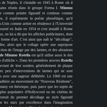
de Naples, il s'installe en 1945 à Rome où il
omains réunis dans le groupe Forma I.
Mimmo
ue comme peintre figuratif et continue comme
ps, il expérimente la poésie phonétique, qu'il
ts-Unis comme artiste en résidence à l'Université
tourné en Italie en 1954 et s'est installé à Rome
e, on lui a dit que les affiches publicitaires, dont
 forme d'art. C'est ainsi que naît le "décollage",
dire, alors que le collage opère une superpose
ction de l'image par des larmes, et des abrasions
 de Mimmo Rotella
est qu'il utilise aussi le dos
ro d'affiche ». Dans les premières œuvres
Rotella
nnectant de leur soutien, généralement de plaque
vec peu d'interventions de larmes qui ne sont
es avec une sagesse délibérée. Le 1960 est une
l adhère au mouvement du "Nouveau Réalisme",
stany est théorique, puis parce que les sujets de
s plus populaires d'Hollywood ou du cinéma de
bstrait du premier décollage au style figuratif
nt les stars par excellence dans l'imagination