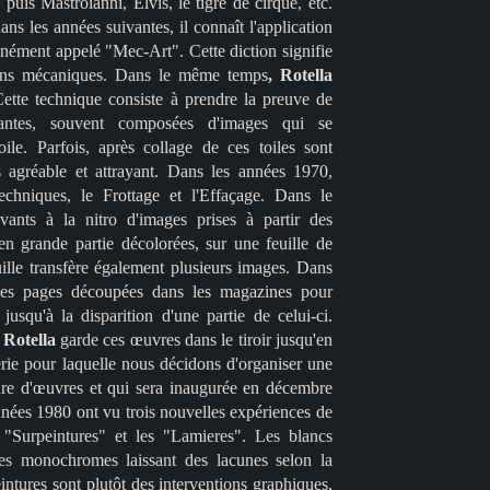
 puis Mastroianni, Elvis, le tigre de cirque, etc.
ans les années suivantes, il connaît l'application
ément appelé "Mec-Art". Cette diction signifie
yens mécaniques. Dans le même temps
, Rotella
ette technique consiste à prendre la preuve de
imantes, souvent composées d'images qui se
ile. Parfois, après collage de ces toiles sont
lus agréable et attrayant. Dans les années 1970,
chniques, le Frottage et l'Effaçage. Dans le
vants à la nitro d'images prises à partir des
en grande partie décolorées, sur une feuille de
uille transfère également plusieurs images. Dans
des pages découpées dans les magazines pour
jusqu'à la disparition d'une partie de celui-ci.
.
Rotella
garde ces œuvres dans le tiroir jusqu'en
erie pour laquelle nous décidons d'organiser une
nre d'œuvres et qui sera inaugurée en décembre
nnées 1980 ont vu trois nouvelles expériences de
s "Surpeintures" et les "Lamieres". Les blancs
lles monochromes laissant des lacunes selon la
eintures sont plutôt des interventions graphiques,