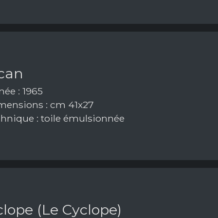
ican
ée : 1965
ensions : cm 41x27
hnique : toile émulsionnée
iclope (Le Cyclope)