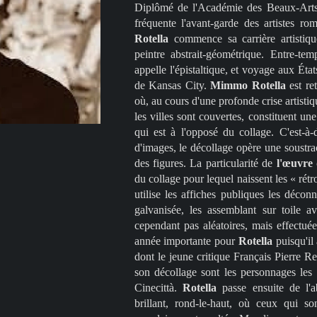
Diplômé de l'Académie des Beaux-Arts 
fréquente l'avant-garde des artistes r
Rotella
commence sa carrière artistiq
peintre abstrait-géométrique. Entre-tem
appelle l'épistaltique, et voyage aux Éta
de Kansas City.
Mimmo Rotella
est re
où, au cours d'une profonde crise artistiqu
les villes sont couvertes, constituent une
qui est à l'opposé du collage. C'est-à-
d'images, le décollage opère une soustra
des figures. La particularité de
l'œuvre
du collage pour lequel naissent les « rét
utilise les affiches publiques les déco
galvanisée, les assemblant sur toile a
cependant pas aléatoires, mais effectué
année importante pour
Rotella
puisqu'i
dont le jeune critique Français Pierre Re
son décollage sont les personnages le
Cinecittà.
Rotella
passe ensuite de l'a
brillant, rond-le-haut, où ceux qui so