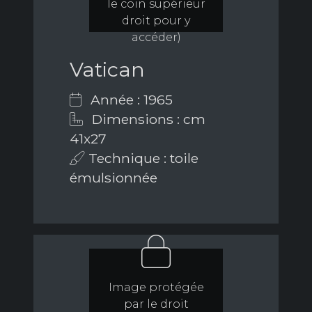
le coin supérieur
droit pour y
accéder)
Vatican
Année : 1965
Dimensions : cm
41x27
Technique : toile
émulsionnée
Image protégée
par le droit