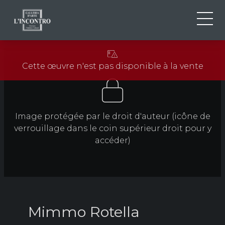
QUI SOMMES-NOU
IT
Cette œuvre n'est pas disponible à la vente
EN
NEWS ED EVENTS
FR
ARTISTES ET ŒUVRES
EXPOSITIONS
Image protégée par le droit d'auteur (icône de
CONTACTS
verrouillage dans le coin supérieur droit pour y
accéder)
Mimmo Rotella