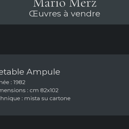
Mario Merz
Œuvres à vendre
etable Ampule
ée : 1982
ensions : cm 82x102
hnique : mista su cartone