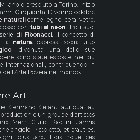
Milano e cresciuto a Torino, iniziò
gli anni Cinquanta. Divenne celebre
e naturali
come legno, cera, vetro,
 spesso con
tubi al neon
. Tra i suoi
serie di Fibonacci
, il concetto di
 la
natura
, espressi soprattutto
igloo
, divenuta una delle sue
pere sono state esposte nei più
 internazionali, contribuendo in
e dell’Arte Povera nel mondo.
re Art
e Germano Celant attribua, au
 production d'un groupe d'artistes
ario Merz, Giulio Paolini, Jannis
chelangelo Pistoletto, et d'autres,
ignit plus tard. Il distingue, ces