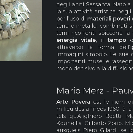
degli anni Sessanta. Nato a 
la sua attività artistica ne
per l’uso di
materiali poveri 
terra e metallo, combinati
temi ricorrenti spiccano la
energia vitale
, il
tempo
e
attraverso la forma dell’
immagini simbolo. Le sue o
importanti musei e rassegne
modo decisivo alla diffusion
Mario Merz - Pauv
Arte
Povera
est le nom qu
milieu des années 1960, à la
tels qu'Alighiero Boetti, M
Kounellis, Gilberto Zorio, Mi
auxquels Piero Gilardi se jo