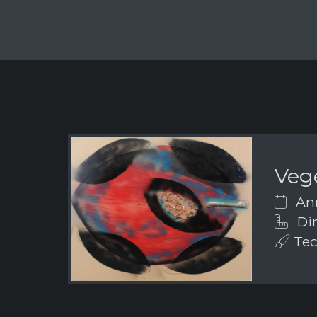
Veg
Ann
Dim
Tec