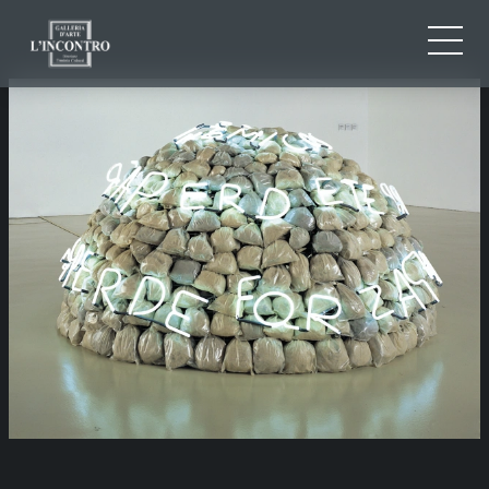
CHI SIAMO
IT
EN
NEWS ED EVENTI
FR
ARTISTI E OPERE
MOSTRE
CONTATTI