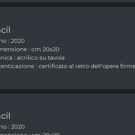
cil
o : 2020
ensione : cm 20x20
ica : acrilico su tavola
enticazione : certificato al retro dell'opera fir
cil
o : 2020