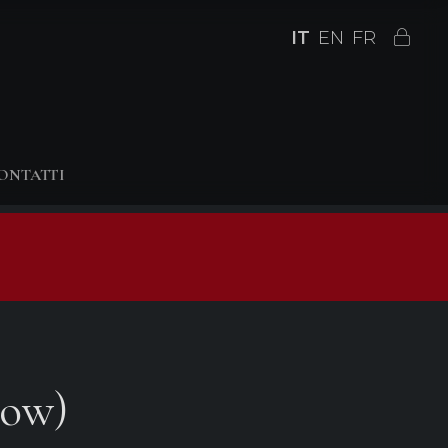
IT
EN
FR
ONTATTI
low)