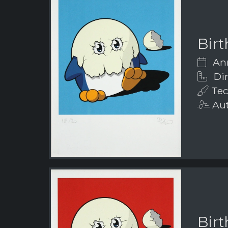
Birt
Ann
Dim
Tecn
Aut
Birt