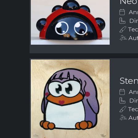
Neo
Ann
Dim
Tecn
Aut
Sten
Ann
Dim
Tecn
Aut