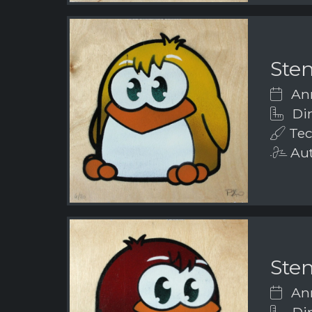
Sten
Ann
Dim
Tecn
Aut
Sten
Ann