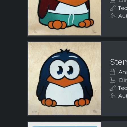
Dim
Tecn
Aut
Sten
Ann
Dim
Tecn
Aut