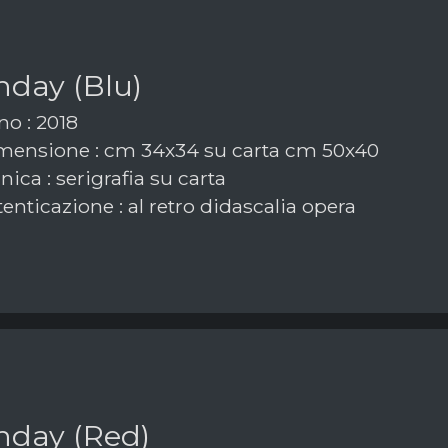
hday (Blu)
o : 2018
ensione : cm 34x34 su carta cm 50x40
ica : serigrafia su carta
enticazione : al retro didascalia opera
hday (Red)