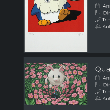
Ann
Dim
Tecn
Aut
Quan
Ann
Dim
Tecn
Aut