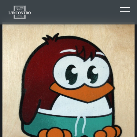
CHI SIAMO
IT
EN
NEWS ED EVENTI
FR
ARTISTI E OPERE
MOSTRE
CONTATTI