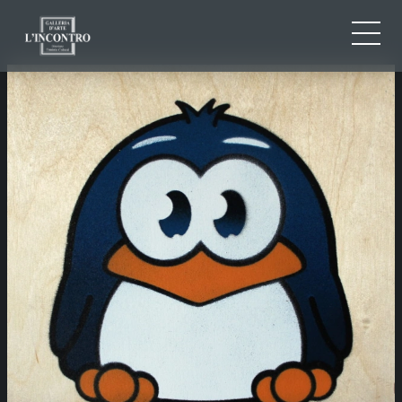
CHI SIAMO
IT
EN
NEWS ED EVENTI
FR
ARTISTI E OPERE
MOSTRE
CONTATTI