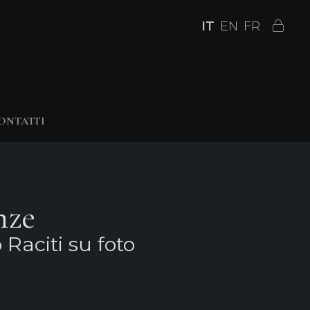
IT
EN
FR
ONTATTI
nze
 Raciti su foto
0