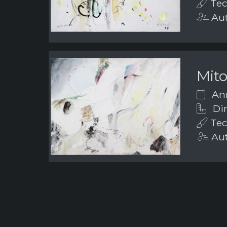
Tecn
Aut
Mito
Ann
Di
Tecn
Aut