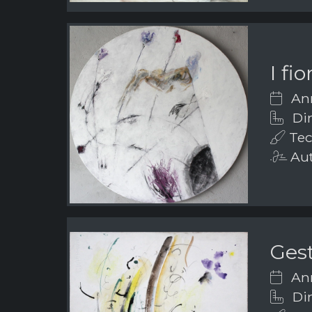
I fi
Ann
Dim
Tecn
Aut
Gest
Ann
Dim