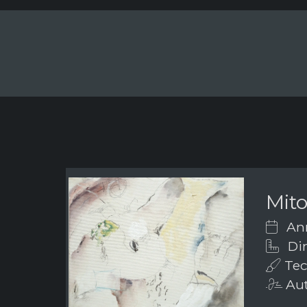
Mito
Ann
Di
Tec
Aut