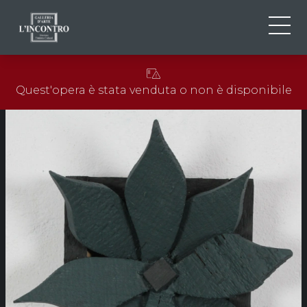
CHI SIAMO
IT
Quest'opera è stata venduta o non è disponibile
EN
NEWS ED EVENTI
FR
ARTISTI E OPERE
MOSTRE
CONTATTI