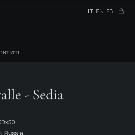
IT
EN
FR
ONTATTI
alle - Sedia
59x50
di Russia