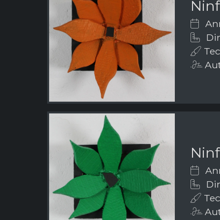
Nin
Ann
Dim
Tecn
Aut
Nin
Ann
Dim
Tecn
Aut