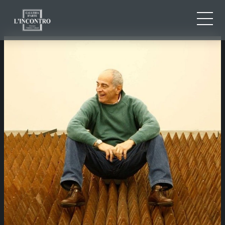
CHI SIAMO
IT
EN
NEWS ED EVENTI
FR
ARTISTI E OPERE
MOSTRE
CONTATTI