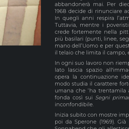
abbandonerà mai. Per dieci
1968 decide di rinunciare a
In quegli anni respira l’atm
Tuttavia, mentre i poveris
crede fortemente nella pittu
più basilari (punti, linee, s
mano dell’Uomo e per questo 
il telaio che limita il campo,
In ogni suo lavoro non riemp
lato lascia spazio all'imma
opera la continuazione ide
modo studia il carattere for
umana che “ha trentamila an
fonda così sui
Segni primar
inconfondibile.
Inizia subito con mostre imp
poi da Sperone (1969). Già
Sonnabend che gli allestisc