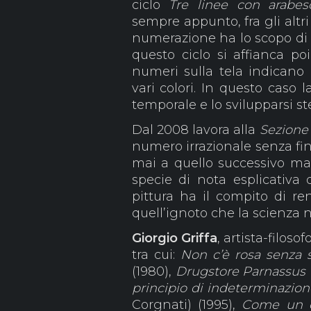
ciclo
Tre linee con arabes
sempre appunto, fra gli altri
numerazione ha lo scopo di f
questo ciclo si affianca po
numeri sulla tela indicano l
vari colori. In questo caso 
temporale e lo svilupparsi st
Dal 2008 lavora alla
Sezione
numero irrazionale senza fi
mai a quello successivo ma 
specie di nota esplicativa 
pittura ha il compito di ren
quell’ignoto che la scienza n
Giorgio Griffa
, artista-filos
tra cui:
Non c’è rosa senza 
(1980),
Drugstore Parnassus
principio di indeterminazion
Corgnati) (1995),
Come un d