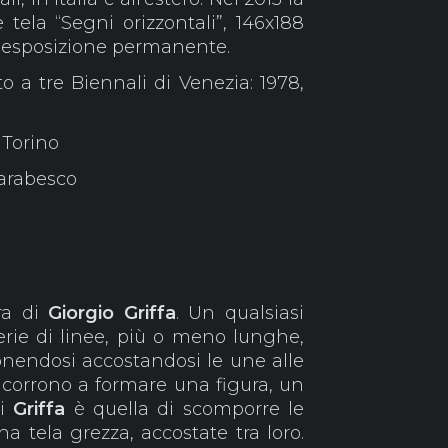
tela “Segni orizzontali”, 146x188
n esposizione permanente.
to a tre Biennali di Venezia: 1978,
 Torino
- arabesco
ura di
Giorgio Griffa
. Un qualsiasi
rie di linee, più o meno lunghe,
nendosi accostandosi le une alle
ncorrono a formare una figura, un
di
Griffa
è quella di scomporre le
na tela grezza, accostate tra loro.