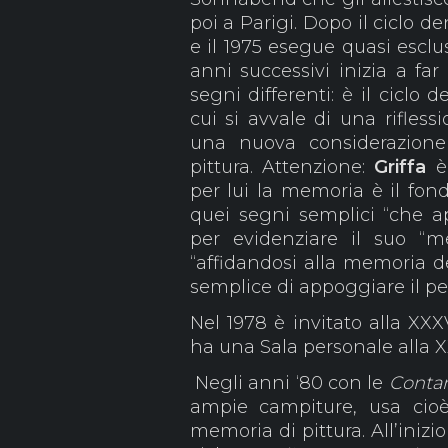
poi a Parigi. Dopo il ciclo 
e il 1975 esegue quasi esc
anni successivi inizia a far
segni differenti: è il ciclo d
cui si avvale di una rifles
una nuova considerazione
pittura. Attenzione:
Griffa
è
per lui la memoria è il fon
quei segni semplici “che a
per evidenziare il suo “met
“affidandosi alla memoria de
semplice di appoggiare il pe
Nel 1978 è invitato alla XXX
ha una Sala personale alla X
Negli anni ‘80 con le
Conta
ampie campiture, usa cio
memoria di pittura. All’inizi