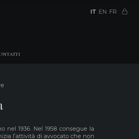
IT
EN
FR
ONTATTI
re
a
o nel 1936. Nel 1958 consegue la
izia l’attività di avvocato che non