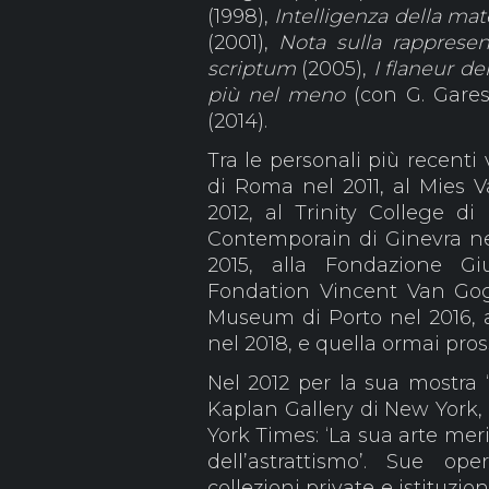
(1998),
Intelligenza della mat
(2001),
Nota sulla rappresen
scriptum
(2005),
I flaneur del
più nel meno
(con G. Gares
(2014).
Tra le personali più recent
di Roma nel 2011, al Mies 
2012, al Trinity College di
Contemporain di Ginevra nel
2015, alla Fondazione Gi
Fondation Vincent Van Gogh
Museum di Porto nel 2016, 
nel 2018, e quella ormai pros
Nel 2012 per la sua mostra 
Kaplan Gallery di New York,
York Times: ‘La sua arte mer
dell’astrattismo’. Sue op
collezioni private e istituziona