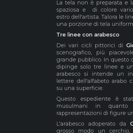
La tela non è preparata e l
spaziosa e di colore vario
estro dell'artista. Talora le l
una porzione di tela unifor
Tre linee con arabesco
Dei vari cicli pittorici di
Gi
scenografico, più piacevo
grande pubblico. In questo ca
dipinge solo tre linee e un
arabesco si intende un i
lettere dell'alfabeto arabo
su una superficie.
Questo espediente è stato
musulmani in quanto l
rappresentazioni di figure u
L'arabesco adoperato da
Gr
grosso modo un cerchio,