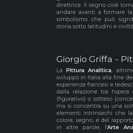
direttrice. Il segno cioè to
andare avanti a formare la
simbolismo che può signifi
storia sotto latitudini e civil
Giorgio Griffa - Pi
La
Pittura
Analitica
, altri
sviluppò in Italia alla fine d
esperienze francesi e tedes
dalla relazione tra l'opera
(figurativo) o sotteso (conce
ma si concentra su una sort
elementi intrinsechi che la 
colore, segno, e del rapporto
in altre parole, l'
Arte Ana