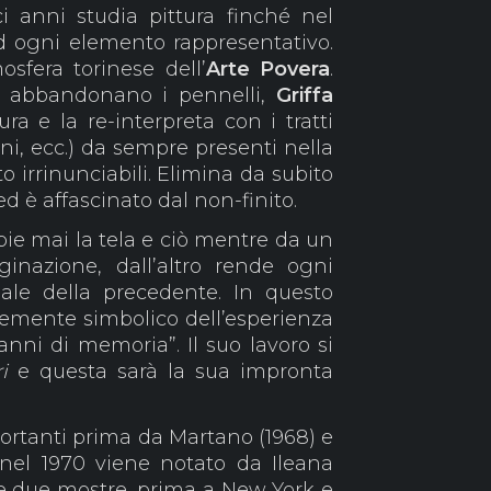
 anni studia pittura finché nel
d ogni elemento rappresentativo.
osfera torinese dell’
Arte Povera
.
ti abbandonano i pennelli,
Griffa
ra e la re-interpreta con i tratti
egni, ecc.) da sempre presenti nella
irrinunciabili. Elimina da subito
 ed è affascinato dal non-finito.
ie mai la tela e ciò mentre da un
ginazione, dall’altro rende ogni
ale della precedente. In questo
temente simbolico dell’esperienza
ni di memoria”. Il suo lavoro si
i
e questa sarà la sua impronta
ortanti prima da Martano (1968) e
 nel 1970 viene notato da Ileana
e due mostre, prima a New York e