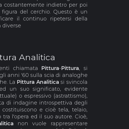
rna costantemente indietro per poi
 figura del cerchio. Questo è un
care il continuo ripetersi della
tà diverse
ttura Analitica
menti chiamata
Pittura
-
Pittura
, si
egli anni '60 sulla scia di analoghe
che. La
Pittura
Analitica
si svincola
 ed un suo significato, evidente
ttuale) o espressivo (astrattismo),
a di indagine introspettiva degli
costituiscono e cioè tela, telaio,
 tra l'opera ed il suo autore. Cioè,
litica
non vuole rappresentare