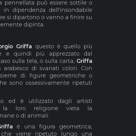
a pennellata può essere sottile o
 in dipendenza dell'insondabile
inee si dipartono o vanno a finire su
memente dipinta.
orgio Griffa
questo è quello più
le e quindi più apprezzato dal
so sulla tela, o sulla carta,
Griffa
 arabesco di svariati colori. Con
nsieme di figure geometriche o
 che sono ossessivamente ripetuti
 ed è utilizzato dagli artisti
a loro religione vieta la
mane o di animali.
iffa
è una figura geometrica,
 che viene ripetuto lungo una