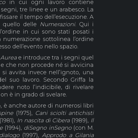
co
in cui ogni lavoro contiene
 segni, tre linee e un arabesco. La
issare il tempo dell’esecuzione. A
i quello delle
Numerazioni
. Qui i
’ordine in cui sono stati posati i
la numerazione sottolinea l’ordine
esso dell’evento nello spazio.
 Aurea
e introduce tra i segni quel
ne che non procede né si avvicina
si avvita invece nell’ignoto, una
del suo lavoro. Secondo Griffa la
dere noto l’indicibile, di rivelare
on è in grado di svelare.
ofo, è anche autore di numerosi libri
spine
(1975),
Cani sciolti antichisti
(1981),
In nascita di Cibera
(1989),
Il
e
(1994),
diSegno inSegno
(con M.
ialogo
(1997),
Approdo a Gilania