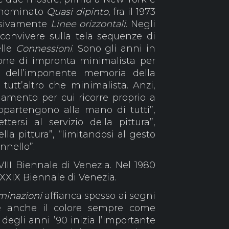
denominato
Quasi dipinto
, fra il 1973
lusivamente
Linee orizzontali
. Negli
 convivere sulla tela sequenze di
elle
Connessioni
. Sono gli anni in
sione di impronta minimalista per
 dell’imponente memoria della
 tutt’altro che minimalista. Anzi,
damento per cui ricorre proprio a
ppartengono alla mano di tutti”,
tersi al servizio della pittura”,
lla pittura”, “limitandosi al gesto
nnello”.
VIII Biennale di Venezia. Nel 1980
XXIX Biennale di Venezia.
minazioni
affianca spesso ai segni
è anche il colore sempre come
o degli anni ’90 inizia l’importante