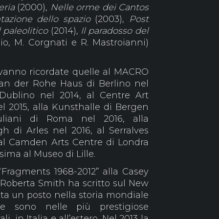
eria
(2000),
Nelle orme dei Cantos
tazione dello spazio
(2003),
Post
 paleolitico
(2014),
Il paradosso del
io, M. Corgnati e R. Mastroianni)
i vanno ricordate quelle al MACRO
Van der Rohe Haus di Berlino nel
 Dublino nel 2014, al Centre Art
 2015, alla Kunsthalle di Bergen
uliani di Roma nel 2016, alla
 di Arles nel 2016, al Serralves
al Camden Arts Centre di Londra
sima al Museo di Lille.
“Fragments 1968-2012” alla Casey
 Roberta Smith ha scritto sul New
ita un posto nella storia mondiale
ere sono nelle più prestigiose
li, in Italia e all’estero. Nel 2013 la