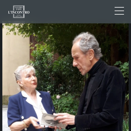
CHI SIAMO
IT
EN
NEWS ED EVENTI
FR
ARTISTI E OPERE
MOSTRE
CONTATTI