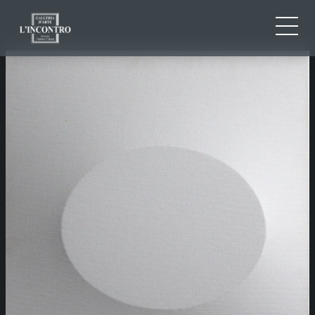
QUI SOMMES-NOU
IT
EN
NEWS ED EVENTS
FR
ARTISTES ET ŒUVRES
EXPOSITIONS
CONTACTS