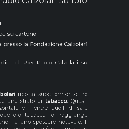
Paolo Calzolari su foto
1
co su cartone
a presso la Fondazione Calzolari
ntica di Pier Paolo Calzolari su
zolari
riporta superiormente tre
te uno strato di
tabacco
. Questi
zzontale e mentre quelli di sale
, quello di tabacco non raggiunge
tone ha uno spessore notevole. Il
lizzati per cui non è da temere un