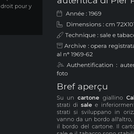
autentica di Pier 
 droit pour y
Année : 1969
Dimensions : cm 72X10
Technique : sale e tabac
Archive : opera registrat
al n° 1969-62
Authentification : aute
foto
Bref aperçu
Su un
cartone
giallino
Cal
strati di
sale
e inferiormen
strati si sviluppano in ori
vanno da un bordo all'altro
il bordo del cartone. Il car
sale e il tabacco sono stabi