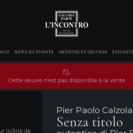
-NOU
NEWS ED EVENTS
ARTISTES ET ŒUVRES
EXPOSIT
Cette œuvre n'est pas disponible à la vente
Pier Paolo Calzola
Senza titolo
ur (icône de