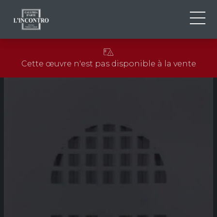
QUI SOMMES-NOU
IT
Cette œuvre n'est pas disponible à la vente
EN
NEWS ED EVENTS
FR
ARTISTES ET ŒUVRES
EXPOSITIONS
CONTACTS