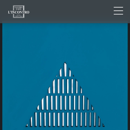
QUI SOMMES-NOU
IT
EN
NEWS ED EVENTS
FR
ARTISTES ET ŒUVRES
EXPOSITIONS
CONTACTS