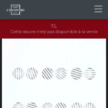
QUI SOMMES-NOU
IT
Cette œuvre n'est pas disponible à la vente
EN
NEWS ED EVENTS
FR
ARTISTES ET ŒUVRES
EXPOSITIONS
CONTACTS