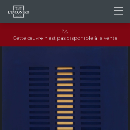
QUI SOMMES-NOU
IT
Cette œuvre n'est pas disponible à la vente
EN
NEWS ED EVENTS
FR
ARTISTES ET ŒUVRES
EXPOSITIONS
CONTACTS