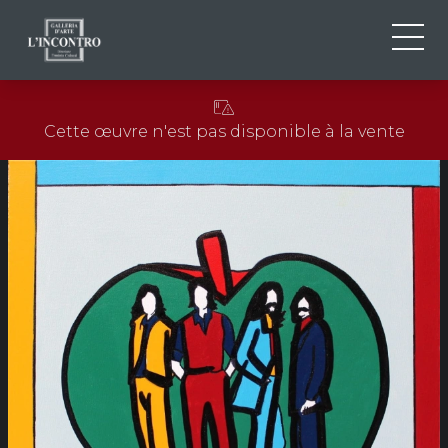
QUI SOMMES-NOU
IT
Cette œuvre n'est pas disponible à la vente
EN
NEWS ED EVENTS
FR
ARTISTES ET ŒUVRES
EXPOSITIONS
CONTACTS